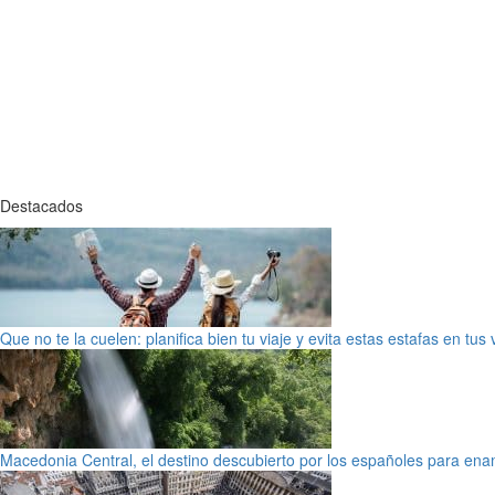
Destacados
Que no te la cuelen: planifica bien tu viaje y evita estas estafas en tus
Macedonia Central, el destino descubierto por los españoles para en