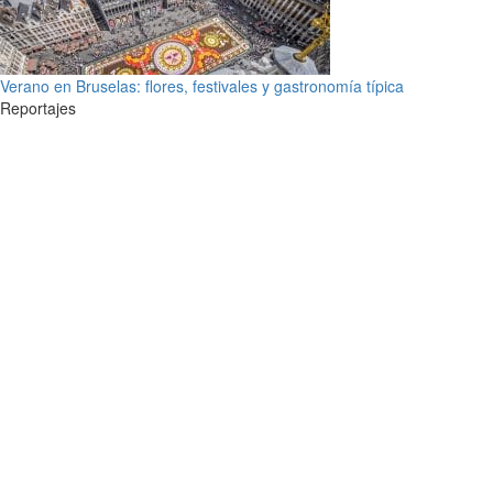
Verano en Bruselas: flores, festivales y gastronomía típica
Reportajes