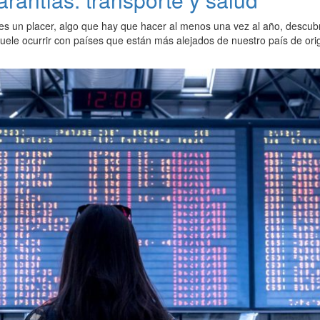
 es un placer, algo que hay que hacer al menos una vez al año, descub
 suele ocurrir con países que están más alejados de nuestro país de ori