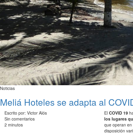
Noticias
Meliá Hoteles se adapta al COVID
Escrito por: Victor Alós
El
COVID 19
ha
Sin comentarios
los lugares q
2 minutos
que operan en e
disposición var