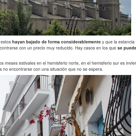
e estos
hayan bajado de forma considerablemente
y que la estancia
ncontrarse con un precio muy reducido. Hay casos en los que
se puede
los meses estivales en el hemisferio norte, en el hemisferio sur es inv
 no encontrarse con una situación que no se espera.