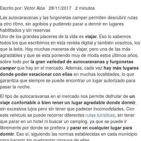
Escrito por: Victor Alós
28/11/2017
2 minutos
Las autocaravanas y las furgonetas camper permiten descubrir rutas
a otro ritmo, sin agobios y pudiendo parar a dormir en lugares
habilitados y sin reservas
Uno de los grandes placeres de la vida es
viajar
. Eso lo sabemos
todos los que escribimos en esta revista digital y también vosotros, los
que la leéis. Hay muchas maneras de viajar, pero una de las más
agradables y que se esta poniendo muy de moda estos últimos años,
sobre todo por
la gran variedad de autocaravanas y furgonetas
camper
que hay en el mercado. Además, cada vez
hay más lugares
donde poder estacionar con ellas
en muchas localidades, lo que
garantiza que siempre se puede encontrar un lugar autorizado para
pasar la noche.
El tipo de autocaravanas en el mercado nos permite disfrutar de
un
viaje confortable o bien tener un lugar agradable donde dormir
,
sin excesivos lujos pero sin tener que padecer incomodidades. Con
este vehiculo se puede recorrer diferentes
rutas turísticas
, sin tener
que parar en un hotel ni buscar un camping, ya que se puede ir
libremente por donde se prefiera y
parar en cualquier lugar para
dormir
. Eso sí, siguiendo las normas establecidas en cada municipio
para hacerlo sin quebrantar ninguna de ellas.