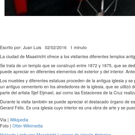
Escrito por: Juan Luis
02/02/2016
1 minuto
La ciudad de Maastricht ofrece a los visitantes diferentes templos anti
Se trata de un templo que se construyó entre 1872 y 1875, que se de
puede apreciar en diferentes elementos del exterior y del interior. Anter
Los muebles y diferentes estatuas proceden de la antigua iglesia y s
un antiguo cementerio en los alrededores de la iglesia, que se utiliz
parte del artista Sjef Eijmael, así como las Estaciones de la Cruz real
Durante la visita también se puede apreciar el destacado órgano de esti
Gerard Félix. Es una iglesia cuyo interior es una obra de arte y se pue
Vía |
Wikipedia
Foto |
Otter-Wikimedia
Holanda
Limburgo
Maastricht
Lugares de interés
#iglesias