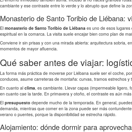
cambiante y ese contraste entre lo verde y lo abrupto que define la zo
Monasterio de Santo Toribio de Liébana: vi
El
monasterio de Santo Toribio de Liébana
es uno de esos lugares q
espiritual en la comarca. La visita suele encajar bien como plan de 
Conviene ir sin prisas y con una mirada abierta: arquitectura sobria, e
momentos de mayor afluencia.
Qué saber antes de viajar: logísti
La forma más práctica de moverse por Liébana suele ser el coche, por
conduces, asume carreteras de montaña: curvas, tramos estrechos y 
En cuanto al
clima
, es cambiante. Llevar capas (impermeable ligero, f
en cuanto cae la tarde. En primavera y otoño, el contraste es aún má
El
presupuesto
depende mucho de la temporada. En general, puedes pl
demanda, mientras que comer en la zona puede ser más contundente que
verano o puentes, porque la disponibilidad se estrecha rápido.
Alojamiento: dónde dormir para aprovechar