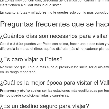
En zonas muy concurridas, desconfía de los sitios con cartas intermina
clara tienden a cuidar más lo que sirven.
En cuanto a rutas y miradores, no te quedes solo con lo más conocido 
Preguntas frecuentes que se hace
¿Cuántos días son necesarios para visitar
Con
2 o 3 días
puedes ver Potes con calma, hacer una o dos rutas y vi
diferencia la marca el ritmo: aquí se disfruta más sin encadenar planes
¿Es caro viajar a Potes?
No tiene por qué. Lo que más sube el presupuesto suele ser el alojam
en un rango moderado.
¿Cuál es la mejor época para visitar el Va
Primavera
y
otoño
suelen ser las estaciones más equilibradas por tem
tiempo puede condicionar rutas y carreteras.
¿Es un destino seguro para viajar?