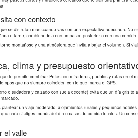
na.
sita con contexto
ue se disfrutan más cuando vas con una expectativa adecuada. No se tra
mañana o tarde, combinándola con un paseo posterior o con una comida 
ntorno montañoso y una atmósfera que invita a bajar el volumen. Si viaj
ca, clima y presupuesto orientativ
que te permite combinar Potes con miradores, pueblos y rutas en el m
tiempos que no siempre coinciden con lo que marca el GPS.
orro o sudadera y calzado con suela decente) evita que un día gris te a
s marcado.
antear un viaje moderado: alojamientos rurales y pequeños hoteles su
 caro si eliges menús del día o casas de comida locales. Un consejo 
 el valle