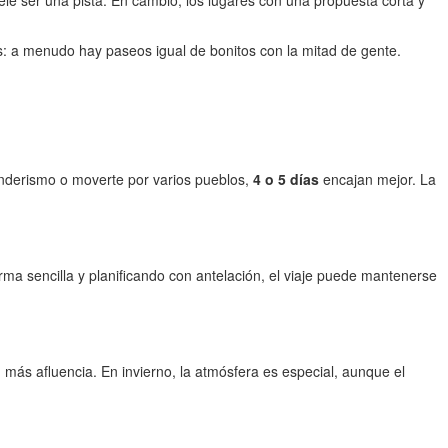
ele ser una pista. En cambio, los lugares con una propuesta corta y
as: a menudo hay paseos igual de bonitos con la mitad de gente.
enderismo o moverte por varios pueblos,
4 o 5 días
encajan mejor. La
a sencilla y planificando con antelación, el viaje puede mantenerse
más afluencia. En invierno, la atmósfera es especial, aunque el