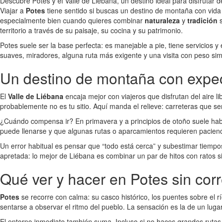
Descubre Potes y el Valle de Liébana, un destino ideal para disfrutar de 
Viajar a
Potes
tiene sentido si buscas un destino de montaña con vida 
especialmente bien cuando quieres combinar
naturaleza
y
tradición
s
territorio a través de su paisaje, su cocina y su patrimonio.
Potes suele ser la base perfecta: es manejable a pie, tiene servicios
suaves, miradores, alguna ruta más exigente y una visita con peso si
Un destino de montaña con expect
El
Valle de Liébana
encaja mejor con viajeros que disfrutan del aire 
probablemente no es tu sitio. Aquí manda el relieve: carreteras que s
¿Cuándo compensa ir? En primavera y a principios de otoño suele haber
puede llenarse y que algunas rutas o aparcamientos requieren paciencia
Un error habitual es pensar que “todo está cerca” y subestimar tiempo
apretada: lo mejor de Liébana es combinar un par de hitos con ratos si
Qué ver y hacer en Potes sin corr
Potes
se recorre con calma: su casco histórico, los puentes sobre el rí
sentarse a observar el ritmo del pueblo. La sensación es la de un luga
El entorno inmediato también suma. Incluso si no haces grandes rutas