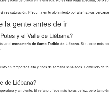
bles y fotos de platos en la entrada. No es una regla absoluta, pero su
si ves saturación. Pregunta en tu alojamiento por alternativas cercan
 la gente antes de ir
 Potes y el Valle de Liébana?
sitar el
monasterio de Santo Toribio de Liébana
. Si quieres más s
.
iento en temporada alta y fines de semana señalados. Comiendo de form
lle de Liébana?
peratura y ambiente. El verano ofrece más horas de luz, pero también 