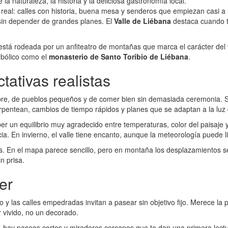
la naturaleza, la historia y la deliciosa gastronomía local.
real: calles con historia, buena mesa y senderos que empiezan casi a l
in depender de grandes planes. El
Valle de Liébana
destaca cuando te
 y está rodeada por un anfiteatro de montañas que marca el carácter de
mbólico como el
monasterio de Santo Toribio de Liébana
.
ativas realistas
libre, de pueblos pequeños y de comer bien sin demasiada ceremonia. S
erpentean, cambios de tiempo rápidos y planes que se adaptan a la luz 
 un equilibrio muy agradecido entre temperaturas, color del paisaje y
. En invierno, el valle tiene encanto, aunque la meteorología puede li
s. En el mapa parece sencillo, pero en montaña los desplazamientos se 
n prisa.
er
o y las calles empedradas invitan a pasear sin objetivo fijo. Merece la p
r vivido, no un decorado.
, hay paseos cortos y miradores cercanos que te dan una primera lectu