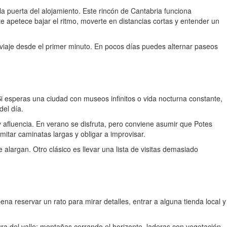
a puerta del alojamiento. Este rincón de Cantabria funciona
 apetece bajar el ritmo, moverte en distancias cortas y entender un
l viaje desde el primer minuto. En pocos días puedes alternar paseos
i esperas una ciudad con museos infinitos o vida nocturna constante,
del día.
 afluencia. En verano se disfruta, pero conviene asumir que Potes
mitar caminatas largas y obligar a improvisar.
alargan. Otro clásico es llevar una lista de visitas demasiado
ena reservar un rato para mirar detalles, entrar a alguna tienda local y
ra del valle: montañas cerrando el horizonte, laderas con vegetación