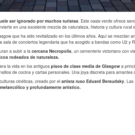
uele ser ignorado por muchos turistas
. Este oasis verde ofrece sen
onvierte en una excelente mezcla de naturaleza, historia y cultura rural 
sgow que ha sido revitalizado en los últimos años. Aquí se mezclan a
na sala de conciertos legendaria que ha acogido a bandas como U2 y 
uran a subir a la
cercana Necropolis
, un cementerio victoriano con v
icos rodeados de naturaleza.
era la vida en los antiguos
pisos de clase media de Glasgow
a princ
lios de cocina y cartas personales. Una joya discreta para amantes de 
ulturas cinéticas, creado por el
artista ruso Eduard Bersudsky
. Las
 melancólico y profundamente artístico.