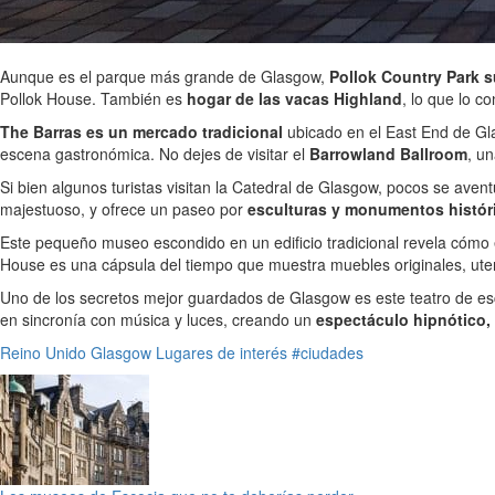
Aunque es el parque más grande de Glasgow,
Pollok Country Park s
Pollok House. También es
hogar de las vacas Highland
, lo que lo c
The Barras es un mercado tradicional
ubicado en el East End de Gla
escena gastronómica. No dejes de visitar el
Barrowland Ballroom
, u
Si bien algunos turistas visitan la Catedral de Glasgow, pocos se avent
majestuoso, y ofrece un paseo por
esculturas y monumentos histór
Este pequeño museo escondido en un edificio tradicional revela cómo 
House es una cápsula del tiempo que muestra muebles originales, utensi
Uno de los secretos mejor guardados de Glasgow es este teatro de esc
en sincronía con música y luces, creando un
espectáculo hipnótico,
Reino Unido
Glasgow
Lugares de interés
#ciudades