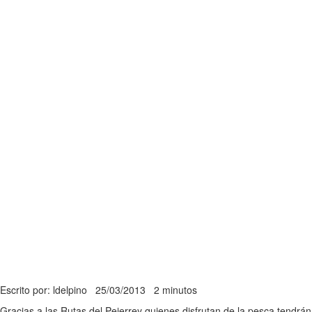
Escrito por: ldelpino
25/03/2013
2 minutos
Gracias a las Rutas del Pejerrey quienes disfrutan de la pesca tendrán