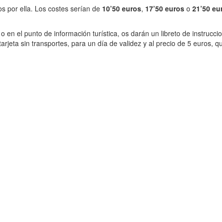
os por ella. Los costes serían de
10’50 euros
,
17’50 euros
o
21’50 eu
n el punto de información turística, os darán un libreto de instruccio
 tarjeta sin transportes, para un día de validez y al precio de 5 euros,