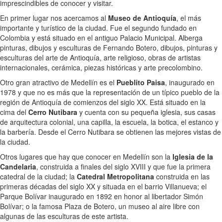
imprescindibles de conocer y visitar.
En primer lugar nos acercamos al
Museo de Antioquía
, el más
importante y turístico de la ciudad. Fue el segundo fundado en
Colombia y está situado en el antiguo Palacio Municipal. Alberga
pinturas, dibujos y esculturas de Fernando Botero, dibujos, pinturas y
esculturas del arte de Antioquía, arte religioso, obras de artistas
internacionales, cerámica, piezas históricas y arte precolombino.
Otro gran atractivo de Medellín es el
Pueblito Paisa
, inaugurado en
1978 y que no es más que la representación de un típico pueblo de la
región de Antioquía de comienzos del siglo XX. Está situado en la
cima del
Cerro Nutibara
y cuenta con su pequeña iglesia, sus casas
de arquitectura colonial, una capilla, la escuela, la botica, el estanco y
la barbería. Desde el Cerro Nutibara se obtienen las mejores vistas de
la ciudad.
Otros lugares que hay que conocer en Medellín son la
Iglesia de la
Candelaria
, construida a finales del siglo XVIII y que fue la primera
catedral de la ciudad; la
Catedral Metropolitana
construida en las
primeras décadas del siglo XX y situada en el barrio Villanueva; el
Parque Bolívar inaugurado en 1892 en honor al libertador Simón
Bolívar; o la famosa Plaza de Botero, un museo al aire libre con
algunas de las esculturas de este artista.