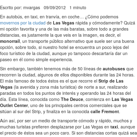
Escrito por: mvargas
09/09/2012
1 minuto
En autobús, en taxi, en tranvía, en coche… ¿Cómo podemos
movernos por la ciudad
de
Las Vegas
rápida y cómodamente? Quizá
mi opción favorita y una de las más baratas, sobre todo a grandes
distancias, es justamente la que veis en la imagen, es decir, el
monorraíl
, un transporte público alternativo que suele ser una buena
opción, sobre todo, si nuestro hotel se encuentra un poco lejos del
foco turístico de la ciudad, aunque yo tampoco descartaría dar un
paseo en él como simple experiencia.
Sin embargo, también tenemos más de 50 líneas de
autobuses
que
recorren la ciudad, algunos de ellos disponibles durante las 24 horas.
El más famoso de todos éstos es el que recorre el
Strip de Las
Vegas
(la avenida y zona más turística) de norte a sur, realizando
paradas en todos los puntos de interés y operando las 24 horas del
día. Esta línea, conocida como
The Deuce
, comienza en
Las Vegas
Outlet Center
, uno de los principales centros comerciales que se
sitúan al sur del Strip, y finaliza en la conocida
calle Fremont
.
Aún así, por ser un medio de transporte cómodo y rápido, muchos y
muchas turistas prefieren desplazarse por Las Vegas en
taxi
, aunque
el precio de éstos sea un poco caro. Si son distancias cortas quizá sea