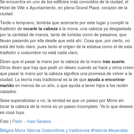
Se encuentra en uno de los edificios más conocidos de la ciudad, el
Hotel de Ville o Ayuntamiento, en plena Grand Place, corazón de la
ciudad.
Tarde o temprano, tendrás que acercarte por este lugar y cumplir la
tradición de
tocarle la cabeza
a la mona, una cabeza ya desgastada
por la cantidad de manos, tanto de turistas como de paisanos, que
llevan pasando por ella desde que está ahí. Cosa que, por cierto, no
está del todo claro, pues tanto el origen de la estatua como el de esta
tradición o costumbre no está nada claro.
Dicen que el pasar la mano por la cabeza de la mano
trae suerte
.
Otros dicen que hay que pedir un deseo cuando se hace y otros creen
que pasar la mano por la cabeza significa una promesa de volver a la
ciudad. La teoría más tradicional es la de que
ayuda a encontrar
marido
en menos de un año, o que ayuda a tener hijos a los recién
casados.
Seas supersticioso o no, la verdad es que un paseo por Mons sin
tocar la cabeza de la mona es un paseo incompleto. Ya lo que desees
es cosa tuya.
Foto |
Flickr – Ines Saraiva
Bélgica
Mons
Valonia
Costumbres y tradiciones
#historia
#leyendas