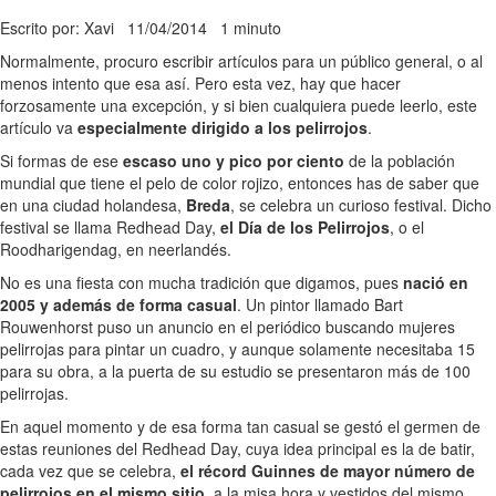
Escrito por: Xavi
11/04/2014
1 minuto
Normalmente, procuro escribir artículos para un público general, o al
menos intento que esa así. Pero esta vez, hay que hacer
forzosamente una excepción, y si bien cualquiera puede leerlo, este
artículo va
especialmente dirigido a los pelirrojos
.
Si formas de ese
escaso uno y pico por ciento
de la población
mundial que tiene el pelo de color rojizo, entonces has de saber que
en una ciudad holandesa,
Breda
, se celebra un curioso festival. Dicho
festival se llama Redhead Day,
el Día de los Pelirrojos
, o el
Roodharigendag, en neerlandés.
No es una fiesta con mucha tradición que digamos, pues
nació en
2005 y además de forma casual
. Un pintor llamado Bart
Rouwenhorst puso un anuncio en el periódico buscando mujeres
pelirrojas para pintar un cuadro, y aunque solamente necesitaba 15
para su obra, a la puerta de su estudio se presentaron más de 100
pelirrojas.
En aquel momento y de esa forma tan casual se gestó el germen de
estas reuniones del Redhead Day, cuya idea principal es la de batir,
cada vez que se celebra,
el récord Guinnes de mayor número de
pelirrojos en el mismo sitio
, a la misa hora y vestidos del mismo