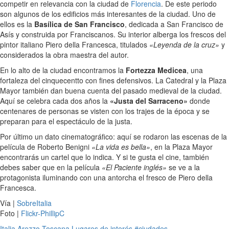
competir en relevancia con la ciudad de
Florencia
. De este periodo
son algunos de los edificios más interesantes de la ciudad. Uno de
ellos es la
Basílica de San Francisco
, dedicada a San Francisco de
Asís y construida por Franciscanos. Su interior alberga los frescos del
pintor italiano Piero della Francesca, titulados
«Leyenda de la cruz»
y
considerados la obra maestra del autor.
En lo alto de la ciudad encontramos la
Fortezza Medicea
, una
fortaleza del cinquecentto con fines defensivos. La Catedral y la Plaza
Mayor también dan buena cuenta del pasado medieval de la ciudad.
Aquí se celebra cada dos años la
«Justa del Sarraceno»
donde
centenares de personas se visten con los trajes de la época y se
preparan para el espectáculo de la justa.
Por último un dato cinematográfico: aquí se rodaron las escenas de la
película de Roberto Benigni
«La vida es bella»
, en la Plaza Mayor
encontrarás un cartel que lo indica. Y si te gusta el cine, también
debes saber que en la película
«El Paciente inglés»
se ve a la
protagonista iluminando con una antorcha el fresco de Piero della
Francesca.
Vía |
SobreItalia
Foto |
Flickr-PhillipC
Italia
Arezzo
Toscana
Lugares de interés
#ciudades