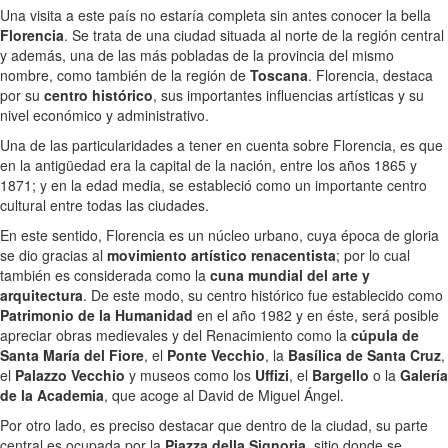
Una visita a este país no estaría completa sin antes conocer la bella
Florencia
. Se trata de una ciudad situada al norte de la región central
y además, una de las más pobladas de la provincia del mismo
nombre, como también de la región de
Toscana
. Florencia, destaca
por su
centro histórico
, sus importantes influencias artísticas y su
nivel económico y administrativo.
Una de las particularidades a tener en cuenta sobre Florencia, es que
en la antigüedad era la capital de la nación, entre los años 1865 y
1871; y en la edad media, se estableció como un importante centro
cultural entre todas las ciudades.
En este sentido, Florencia es un núcleo urbano, cuya época de gloria
se dio gracias al
movimiento artístico renacentista
; por lo cual
también es considerada como la
cuna mundial del arte y
arquitectura
. De este modo, su centro histórico fue establecido como
Patrimonio de la Humanidad
en el año 1982 y en éste, será posible
apreciar obras medievales y del Renacimiento como la
cúpula de
Santa María del Fiore
, el
Ponte Vecchio
, la
Basílica de Santa Cruz
,
el
Palazzo Vecchio
y museos como los
Uffizi
, el
Bargello
o la
Galería
de la Academia
, que acoge al David de Miguel Ángel.
Por otro lado, es preciso destacar que dentro de la ciudad, su parte
central es ocupada por la
Piazza della Signoria
, sitio donde se