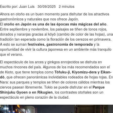
Escrito por: Juan Luis
30/09/2025
2 minutos
Ahora en otoño es un buen momento para disfrutar de los atractivos
gastronómicos y naturales que nos ofrece Japón.
El
otoño en Japón es una de las épocas más mágicas del año
.
Entre septiembre y noviembre, los paisajes se tiñen de tonos rojos,
dorados y naranjas gracias al kōyō (cambio de color de las hojas), una
tradición tan esperada como la floración de los cerezos en primavera.
A esto se suman
festivales, gastronomía de temporada
y la
oportunidad de vivir la cultura japonesa en un ambiente más tranquilo
que el verano.
El espectáculo de los arces y ginkgos enrojecidos se disfruta en
muchos rincones del país. Algunos de los más recomendados son el
de Kioto, que tiene templos como
Tōfuku-ji, Kiyomizu-dera y Eikan-
dō
, que ofrecen panorámicas inolvidables rodeados de hojas rojas. En
Nara: sus parques y templos se tiñen de colores cálidos mientras los
ciervos pasean libremente. Tokio se puede disfrutar en el
Parque
Shinjuku Gyoen o en Rikugien
, los contrastes otoñales son un
espectáculo en pleno corazón de la ciudad.