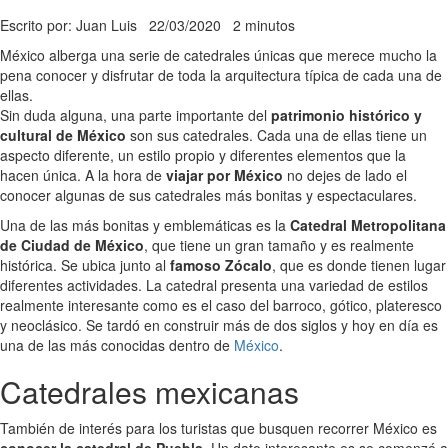
Escrito por: Juan Luis
22/03/2020
2 minutos
México alberga una serie de catedrales únicas que merece mucho la
pena conocer y disfrutar de toda la arquitectura típica de cada una de
ellas.
Sin duda alguna, una parte importante del
patrimonio histórico y
cultural de México
son sus catedrales. Cada una de ellas tiene un
aspecto diferente, un estilo propio y diferentes elementos que la
hacen única. A la hora de
viajar por México
no dejes de lado el
conocer algunas de sus catedrales más bonitas y espectaculares.
Una de las más bonitas y emblemáticas es la
Catedral Metropolitana
de Ciudad de México
, que tiene un gran tamaño y es realmente
histórica. Se ubica junto al
famoso Zócalo
, que es donde tienen lugar
diferentes actividades. La catedral presenta una variedad de estilos
realmente interesante como es el caso del barroco, gótico, plateresco
y neoclásico. Se tardó en construir más de dos siglos y hoy en día es
una de las más conocidas dentro de
México
.
Catedrales mexicanas
También de interés para los turistas que busquen recorrer México es
conocer la catedral de Puebla
. Un dato interesante es se comenzó a