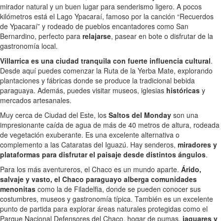
mirador natural y un buen lugar para senderismo ligero. A pocos
kilómetros está el Lago Ypacaraí, famoso por la canción “Recuerdos
de Ypacaraí” y rodeado de pueblos encantadores como San
Bernardino, perfecto para
relajarse
, pasear en bote o disfrutar de la
gastronomía local.
Villarrica es una ciudad tranquila con fuerte influencia cultural
.
Desde aquí puedes comenzar la Ruta de la Yerba Mate, explorando
plantaciones y fábricas donde se produce la tradicional bebida
paraguaya. Además, puedes visitar museos, iglesias
históricas
y
mercados artesanales.
Muy cerca de Ciudad del Este, los
Saltos del Monday
son una
impresionante caída de agua de más de 40 metros de altura, rodeada
de vegetación exuberante. Es una excelente alternativa o
complemento a las Cataratas del Iguazú. Hay senderos,
miradores y
plataformas para disfrutar el paisaje desde distintos ángulos
.
Para los más aventureros, el Chaco es un mundo aparte.
Árido,
salvaje y vasto, el Chaco paraguayo alberga comunidades
menonitas
como la de Filadelfia, donde se pueden conocer sus
costumbres, museos y gastronomía típica. También es un excelente
punto de partida para explorar áreas naturales protegidas como el
Parque Nacional Defensores del Chaco, hogar de pumas,
jaguares y