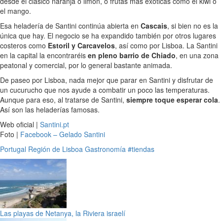
desde el clásico naranja o limón, o frutas más exóticas como el kiwi o
el mango.
Esa heladería de Santini continúa abierta en
Cascais
, si bien no es la
única que hay. El negocio se ha expandido también por otros lugares
costeros como
Estoril y Carcavelos
, así como por Lisboa. La Santini
en la capital la encontraréis
en pleno barrio de Chiado
, en una zona
peatonal y comercial, por lo general bastante animada.
De paseo por Lisboa, nada mejor que parar en Santini y disfrutar de
un cucurucho que nos ayude a combatir un poco las temperaturas.
Aunque para eso, al tratarse de Santini,
siempre toque esperar cola
.
Así son las heladerías famosas.
Web oficial |
Santini.pt
Foto |
Facebook – Gelado Santini
Portugal
Región de Lisboa
Gastronomía
#tiendas
Las playas de Netanya, la Riviera israelí