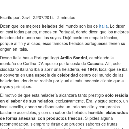
Escrito por: Xavi
22/07/2014
2 minutos
Dicen que los mejores
helados
del mundo son los de
Italia
. Lo dicen
en casi todas partes, menos en Portugal, donde dicen que los mejores
helados del mundo son los suyos. Dejémoslo en empate técnico,
porque al fin y al cabo, esos famosos helados portugueses tienen su
origen en Italia.
Desde Italia hasta Portugal llegó
Attilio Santini
, cambiando la
montaña de Cortina D’Ampezzo por la costa de
Cascais
. Allí, este
ciudadano italiano iba a abrir una heladería,
en 1949
, local que se iba
a convertir en
una especie de celebridad
dentro del mundo de las
heladerías, donde se recibía por igual al más modesto cliente que a
reyes y príncipes.
El motivo de que esta heladería alcanzara tanto prestigio
sólo residía
en el sabor de sus helados
, exclusivamente. Era, y sigue siendo, un
local sencillo, donde se dispensaba un trato sencillo y con precios
bastante accesibles, y con un sabor de helados increíble,
elaborados
de forma artesanal con productos frescos
. Si pides alguna
recomendación, siempre te dirán que pruebes sabores de frutas,