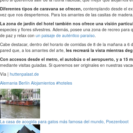
Diferentes tipos de caravana se ofrecen,
contemplando desde el ext
vez que nos despertemos. Para los amantes de las casitas de madera,
La zona de jardín del hotel también nos ofrece una visión particul
especies y flores silvestres. Además, posee una zona de recreo para q
de paz y relax con
un paisaje de auténtico paraíso
.
Cabe destacar, dentro del horario de comidas de 8 de la mañana a 6 de
pared que, a los amantes del arte,
les recreará la vista mientras d
Con accesos desde el metro, el autobús o el aeropuerto, y a 15 m
mediante visitas guiadas. Si queremos ser originales en nuestras vacac
Vía |
huttenpalast.de
Alemania
Berlín
Alojamientos
#hoteles
La casa de acogida para gatos más famosa del mundo, Poezenboot