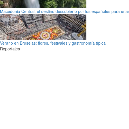
Macedonia Central, el destino descubierto por los españoles para en
Verano en Bruselas: flores, festivales y gastronomía típica
Reportajes