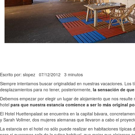
Escrito por: slopez
07/12/2012
3 minutos
Siempre intentamos buscar originalidad en nuestras vacaciones. Los tí
desplazamientos para no tener, posteriormente,
la sensación de que
Debemos empezar por elegir un lugar de alojamiento que nos resulte
hotel
para que nuestra estancia comience a ser lo más original po
El Hotel Huettenpalast se encuentra en la capital bávara, concretame
y Sarah Vollmer, dos mujeres alemanas que llevaron a cabo el proyect
La estancia en el hotel no sólo puede realizar en habitaciones típicas
pero si queremos salir de la rutina habitual, que mejor que alojarnos