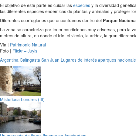
El objetivo de este parte es cuidar las
especies
y la diversidad genétic
las diferentes especies endémicas de plantas y animales y proteger los d
Diferentes ecorregiones que encontramos dentro del
Parque Nacional
La zona se caracteriza por tener condiciones muy adversas, pero la ve
metros de altura, en donde el frío, el viento, la aridez, la gran diferen
Vía |
Patrimonio Natural
Foto |
Flickr – Juyis
Argentina
Calingasta
San Juan
Lugares de interés
#parques nacional
Misteriosa Londres (III)
Un mercado de flores flotante en Amsterdam