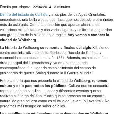
Escrito por: slopez
22/04/2014
3 minutos
Dentro del Estado de Carintia
y a los pies de los Alpes Orientales,
encontramos una bella ciudad austríaca que nos descubre otro rincón
más de este país. Con una población que apenas alcanza los
veinticinco mil habitantes y con varios lugares y edificios que guardan
una gran parte de la historia de la región,
hoy vamos a conocer la
ciudad de Wolfsberg
.
La historia de Wolfsberg
se remonta a finales del siglo XII
, siendo
centro administrativo de los territorios del Ducado de Carintia y
reconocida como ciudad en el año 1331. Además, esta ciudad fue
área principal del Luteranismo y, ya en una etapa más
contemporánea, fue lugar de establecimiento del campo de
prisioneros de guerra Stalag durante la II Guerra Mundial.
Entre la oferta que nos presenta la ciudad de Wolfsberg,
tenemos
cultura y ocio para todos los públicos
. Cultura que se encuentra
representada en castillos, museos y diferentes eventos que se
realizan a lo largo del año. Y ocio que se presenta en un espacio
natural de gran belleza como es el Valle de Lavant (o Lavanttal). No
perdemos más tiempo en saber de ellos.
Los castillos son edificaciones muy destacadas en Wolfsberg
.