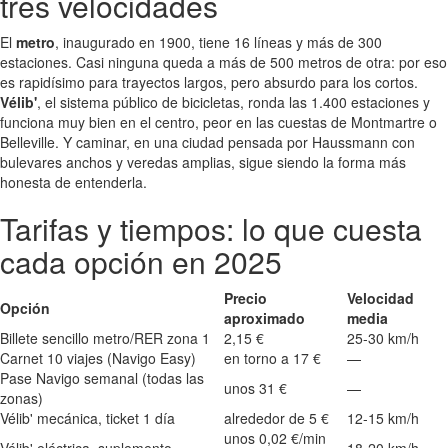
tres velocidades
El
metro
, inaugurado en 1900, tiene 16 líneas y más de 300
estaciones. Casi ninguna queda a más de 500 metros de otra: por eso
es rapidísimo para trayectos largos, pero absurdo para los cortos.
Vélib'
, el sistema público de bicicletas, ronda las 1.400 estaciones y
funciona muy bien en el centro, peor en las cuestas de Montmartre o
Belleville. Y caminar, en una ciudad pensada por Haussmann con
bulevares anchos y veredas amplias, sigue siendo la forma más
honesta de entenderla.
Tarifas y tiempos: lo que cuesta
cada opción en 2025
Precio
Velocidad
Opción
aproximado
media
Billete sencillo metro/RER zona 1
2,15 €
25-30 km/h
Carnet 10 viajes (Navigo Easy)
en torno a 17 €
—
Pase Navigo semanal (todas las
unos 31 €
—
zonas)
Vélib' mecánica, ticket 1 día
alrededor de 5 €
12-15 km/h
unos 0,02 €/min
Vélib' eléctrica, suplemento
18-20 km/h