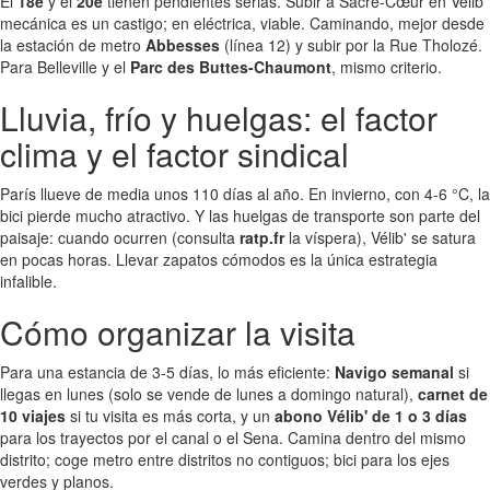
El
18e
y el
20e
tienen pendientes serias. Subir a Sacré-Cœur en Vélib'
mecánica es un castigo; en eléctrica, viable. Caminando, mejor desde
la estación de metro
Abbesses
(línea 12) y subir por la Rue Tholozé.
Para Belleville y el
Parc des Buttes-Chaumont
, mismo criterio.
Lluvia, frío y huelgas: el factor
clima y el factor sindical
París llueve de media unos 110 días al año. En invierno, con 4-6 °C, la
bici pierde mucho atractivo. Y las huelgas de transporte son parte del
paisaje: cuando ocurren (consulta
ratp.fr
la víspera), Vélib' se satura
en pocas horas. Llevar zapatos cómodos es la única estrategia
infalible.
Cómo organizar la visita
Para una estancia de 3-5 días, lo más eficiente:
Navigo semanal
si
llegas en lunes (solo se vende de lunes a domingo natural),
carnet de
10 viajes
si tu visita es más corta, y un
abono Vélib' de 1 o 3 días
para los trayectos por el canal o el Sena. Camina dentro del mismo
distrito; coge metro entre distritos no contiguos; bici para los ejes
verdes y planos.