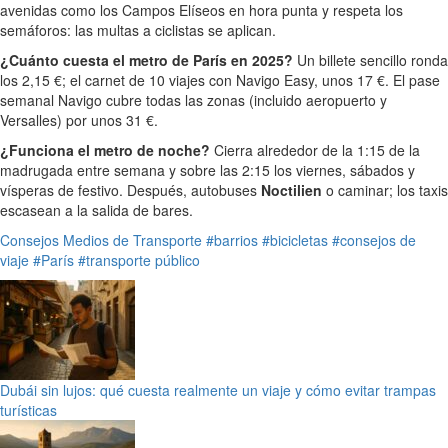
avenidas como los Campos Elíseos en hora punta y respeta los
semáforos: las multas a ciclistas se aplican.
¿Cuánto cuesta el metro de París en 2025?
Un billete sencillo ronda
los 2,15 €; el carnet de 10 viajes con Navigo Easy, unos 17 €. El pase
semanal Navigo cubre todas las zonas (incluido aeropuerto y
Versalles) por unos 31 €.
¿Funciona el metro de noche?
Cierra alrededor de la 1:15 de la
madrugada entre semana y sobre las 2:15 los viernes, sábados y
vísperas de festivo. Después, autobuses
Noctilien
o caminar; los taxis
escasean a la salida de bares.
Consejos
Medios de Transporte
#barrios
#bicicletas
#consejos de
viaje
#París
#transporte público
Dubái sin lujos: qué cuesta realmente un viaje y cómo evitar trampas
turísticas