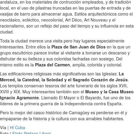
andaluza, en los materiales de contrucción empleados, y de tradición
local, en el uso de pilastras truncadas en las puertas de entrada y de
vasijas de barro para almacenar agua. Estilos arquitectónicos como el
neoclásico, ecléctico, neocolonial, Art Déco, Art Nouveau y el
racionalismo, son un reflejo del paso del tiempo y su influencia en esta
ciudad.
Toda la ciudad merece una visita pero hay lugares especialmente
interesantes. Entre ellos la
Plaza de San Juan de Dios
en la que un
grupo escultórico parece invitar al visitante a tomarse un descanso y
disfrutar de su belleza y sus coloridas fachadas con sosiego. Del
mismo estilo es la
Plaza del Carmen
, amplia, colorida y colonial.
Las edificaciones religiosas más significativas son las Iglesias:
La
Merced, la Catedral, la Soledad y el Sagrado Corazón de Jesús
.
Los templos conservan tesoros del arte funerario de los siglos XVII,
XVIII y XIX. Muy interesantes también son el
Museo y la Casa Museo
Ignacio Agramonte
. Llamado El Mayor o El Bayardo, fue uno de los
líderes de la primera guerra de la Independencia contra España.
Pero lo mejor del casco histórico de Camagüey es perderse en él y
empaparse de la historia y la cultura con sus amables habitantes.
Vía |
Hi Cuba
Foto |
Flickr-Stefano Liboni