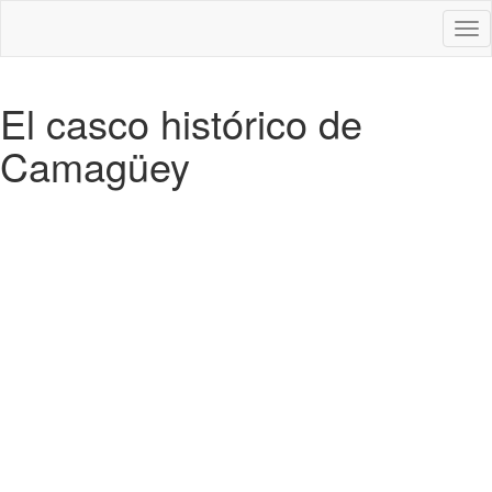
Des
nav
El casco histórico de
Camagüey