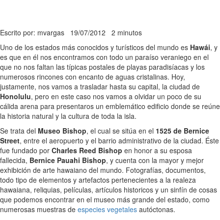
Escrito por: mvargas
19/07/2012
2 minutos
Uno de los estados más conocidos y turísticos del mundo es
Hawái
, y
es que en él nos encontramos con todo un paraíso veraniego en el
que no nos faltan las típicas postales de playas paradisíacas y los
numerosos rincones con encanto de aguas cristalinas. Hoy,
justamente, nos vamos a trasladar hasta su capital, la ciudad de
Honolulu
, pero en este caso nos vamos a olvidar un poco de su
cálida arena para presentaros un emblemático edificio donde se reúne
la historia natural y la cultura de toda la isla.
Se trata del
Museo Bishop
, el cual se sitúa en el
1525 de Bernice
Street
, entre el aeropuerto y el barrio administrativo de la ciudad. Éste
fue fundado por
Charles Reed Bishop
en honor a su esposa
fallecida,
Bernice Pauahi Bishop
, y cuenta con la mayor y mejor
exhibición de arte hawaiano del mundo. Fotografías, documentos,
todo tipo de elementos y artefactos pertenecientes a la realeza
hawaiana, reliquias, películas, artículos historicos y un sinfín de cosas
que podemos encontrar en el museo más grande del estado, como
numerosas muestras de
especies vegetales
autóctonas.