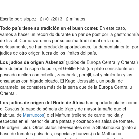
Escrito por: slopez
21/01/2013
2 minutos
Todo país tiene su tradición en el buen comer.
En este caso,
vamos a hacer un recorrido durante un par de post por la gastronomía
de Israel. Comenzaremos por su cocina tradicional en la que,
curiosamente, se han producido aportaciones, fundamentalmente, por
judíos de otro origen fuera de los límites del país.
Los judíos de origen Askenazí
(judíos de Europa Central y Oriental)
introdujeron la sopa de pollo, el Gefilte Fish (un plato consistente en
pescado molido con cebolla, zanahoria, perejil, sal y pimienta) y las
ensaladas con hígado picado. El Kugel Jerusalén, un pudín de
caramelo, se considera más de la tierra que de la Europa Central u
Oriental.
Los judíos de origen del Norte de África
han aportado platos como
el Cuscús (a base de sémola de trigo y de mayor tamaño que el
habitual de
Marruecos
) o el Mafrum (relleno de carne molida y
especias en el interior de una patata y cocinado en salsa de tomate.
De origen líbio). Otros platos interesantes son la Shakshouka (plato a
base de tomates guisados, especias y huevos) o la Matbucha,