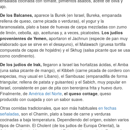
ensalada cocinada con tomate, pimientos asados, aceite de oliva y
ajo.
De los Balcanes,
aparece la Burek (en Israel, Bureka, empanada
rellena de queso, carne picada o verduras), el yogur y la
taramosalata, plato a base de huevas de carpa mezcladas con zumo
de limón, cebolla, ajo, aceitunas y, a veces, picatostes.
Los judíos
provenientes de Yemen,
aportaron el Jachnun (especie de pan muy
elaborado que se sirve en el desayuno), el Malawach (gruesa tortilla
compuesta de capas de hojaldre) y el Skhug (salsa picante que se usa
como condimento).
De los judíos de Irak,
llegaron a Israel las hortalizas ácidas, el Amba
(una salsa picante de mango), el Kibbeh (carne picada de cordero con
especias, muy usual en Líbano), el Sambusac (empanadilla de forma
triangular, rellena de patata y guisantes) y el Sabich, muy popular en
Israel, consistente en pan de pita con berenjena frita y huevo duro.
Finalmente, de
América del Norte
,
el queso cottage
, queso
producido con cuajada y con un sabor suave.
Otras comidas tradicionales, que son más habituales
en fechas
señaladas
, son el Chamin, plato a base de carne y verduras
cocinadas a baja temperatura. Dependiendo del origen, existen varios
tipos de Chamin. El Cholent (de los judios de Europa Oriental), la