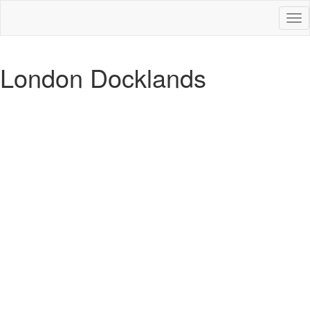
Des
nav
London Docklands