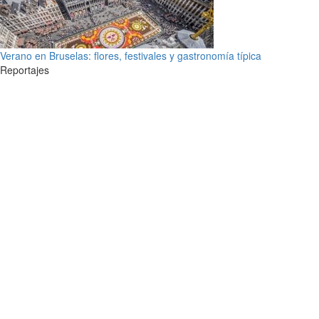
Verano en Bruselas: flores, festivales y gastronomía típica
Reportajes