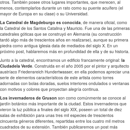
otros. También posee otros lugares importantes, que merecen, al
menos, contemplarlos durante un rato como su puente acuífero (el
mayor de Europa en su clase) o su Universidad.
La Catedral de Magdeburgo es conocida
, de manera oficial, como
la Catedral de los Santos Catalina y Mauricio. Fue una de las primeras
catedrales góticas que se construyó en Alemania (su construcción
tardó algo más de trescientos años en realizarse), aunque su primera
piedra como antigua iglesia data de mediados del siglo X. En un
próximo post, hablaremos más en profundidad de ella y de su historia.
Junto a la catedral, encontramos un edificio francamente original:
la
Ciudadela Verde
. Construida en el año 2005 por el pintor y arquitecto
austríaco Friedensreich Hundertwasser, en ella podemos apreciar una
serie de elementos característicos de este artista como torres
adornadas con bolas doradas, suelos interiores ondulados o ventanas
con motivos y colores que proyectan alegría continua.
Los invernaderos de Gruson
son como comúnmente se conoce al
jardín botánico más importante de la ciudad. Estos invernaderos que
vieron la luz pública a finales del siglo XIX, poseen un total de diez
salas de exhibición para unas tres mil especies de trescientos
cincuenta géneros diferentes, repartidas entre los cuatro mil metros
cuadrados de su extensión. También publicaremos un post más