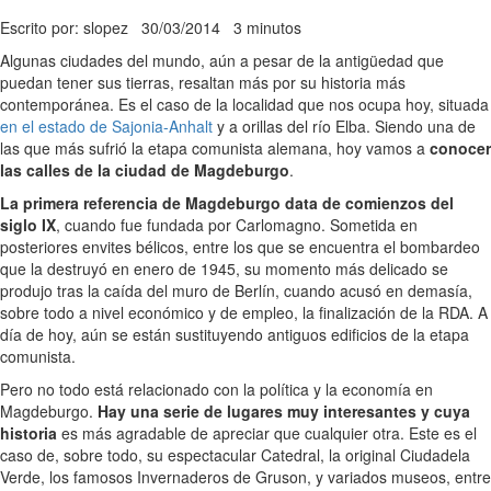
Escrito por: slopez
30/03/2014
3 minutos
Algunas ciudades del mundo, aún a pesar de la antigüedad que
puedan tener sus tierras, resaltan más por su historia más
contemporánea. Es el caso de la localidad que nos ocupa hoy, situada
en el estado de Sajonia-Anhalt
y a orillas del río Elba. Siendo una de
las que más sufrió la etapa comunista alemana, hoy vamos a
conocer
las calles de la ciudad de Magdeburgo
.
La primera referencia de Magdeburgo data de comienzos del
siglo IX
, cuando fue fundada por Carlomagno. Sometida en
posteriores envites bélicos, entre los que se encuentra el bombardeo
que la destruyó en enero de 1945, su momento más delicado se
produjo tras la caída del muro de Berlín, cuando acusó en demasía,
sobre todo a nivel económico y de empleo, la finalización de la RDA. A
día de hoy, aún se están sustituyendo antiguos edificios de la etapa
comunista.
Pero no todo está relacionado con la política y la economía en
Magdeburgo.
Hay una serie de lugares muy interesantes y cuya
historia
es más agradable de apreciar que cualquier otra. Este es el
caso de, sobre todo, su espectacular Catedral, la original Ciudadela
Verde, los famosos Invernaderos de Gruson, y variados museos, entre