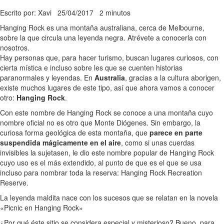
Escrito por: Xavi
25/04/2017
2 minutos
Hanging Rock es una montaña australiana, cerca de Melbourne,
sobre la que circula una leyenda negra. Atrévete a conocerla con
nosotros.
Hay personas que, para hacer turismo, buscan lugares curiosos, con
cierta mística e incluso sobre les que se cuenten historias
paranormales y leyendas. En
Australia
, gracias a la cultura aborigen,
existe muchos lugares de este tipo, así que ahora vamos a conocer
otro:
Hanging Rock
.
Con este nombre de Hanging Rock se conoce a una montaña cuyo
nombre oficial no es otro que Monte Diógenes. Sin embargo, la
curiosa forma geológica de esta montaña, que
parece en parte
suspendida mágicamente en el aire
, como si unas cuerdas
invisibles la sujetasen, le dio este nombre popular de Hanging Rock
cuyo uso es el más extendido, al punto de que es el que se usa
incluso para nombrar toda la reserva: Hanging Rock Recreation
Reserve.
La leyenda maldita nace con los sucesos que se relatan en la novela
«Picnic en Hanging Rock»
¿Por qué éste sitio se considera especial y misterioso? Bueno, para