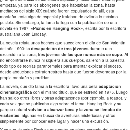
empezar, ya para los aborígenes que habitaban la zona, hasta
mediados del siglo XIX cuándo fueron expulsados de allí, esta
montaña tenía algo de especial y trataban de evitarla lo máximo
posible. Sin embargo, la fama le llega con la publicación de una
novela en 1967,
«Picnic en Hanging Rock»
, escrita por la escritora
australiana Joan Lindsay.
La novela relata unos hechos que sucedieron el día de San Valentín
del año 1900:
la desaparición de tres jóvenes
durante una
excursión a la zona, tres jóvenes
de las que nunca más se supo
. Al
no encontrarse nunca ni siquiera sus cuerpos, salieron a la palestra
todo tipo de teorías paranormales para intentar explicar el suceso,
desde abduciones extraterrestres hasta que fueron devoradas por la
propia montaña y perdidas
La novela, que dio fama a la escritora, tuvo una bella
adaptación
cinematográfica
con el mismo título, que se estrenó en 1975. Luego
han salido otros libros y otras adaptaciones (por ejemplo, a teatro), y
cada vez que se publicaba algo sobre el tema, Hanging Rock y su
parque natural
volvían a alcanzar fama y la zona se llenaba de
visitantes
, algunas en busca de aventuras misteriosas y otros
simplemente por conocer este lugar y hacer una excursión.
Y es que Hanging Rock se encuentra en pleno corazón del estado de