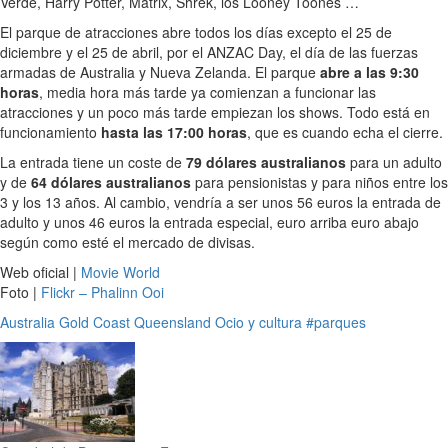
Verde, Harry Potter, Matrix, Shrek, los Looney Toones …
El parque de atracciones abre todos los días excepto el 25 de
diciembre y el 25 de abril, por el ANZAC Day, el día de las fuerzas
armadas de Australia y Nueva Zelanda. El parque
abre a las 9:30
horas
, media hora más tarde ya comienzan a funcionar las
atracciones y un poco más tarde empiezan los shows. Todo está en
funcionamiento
hasta las 17:00 horas
, que es cuando echa el cierre.
La entrada tiene un coste de
79 dólares australianos
para un adulto
y de
64 dólares australianos
para pensionistas y para niños entre los
3 y los 13 años. Al cambio, vendría a ser unos 56 euros la entrada de
adulto y unos 46 euros la entrada especial, euro arriba euro abajo
según como esté el mercado de divisas.
Web oficial |
Movie World
Foto |
Flickr – Phalinn Ooi
Australia
Gold Coast
Queensland
Ocio y cultura
#parques