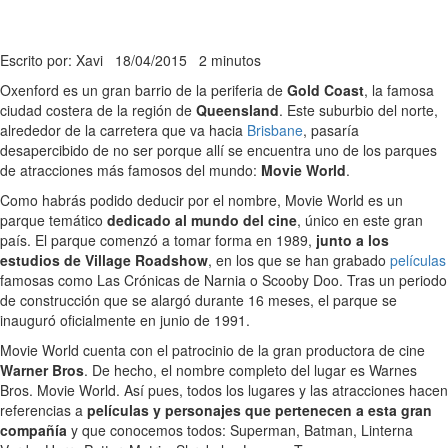
Escrito por: Xavi
18/04/2015
2 minutos
Oxenford es un gran barrio de la periferia de
Gold Coast
, la famosa
ciudad costera de la región de
Queensland
. Este suburbio del norte,
alrededor de la carretera que va hacia
Brisbane
, pasaría
desapercibido de no ser porque allí se encuentra uno de los parques
de atracciones más famosos del mundo:
Movie World
.
Como habrás podido deducir por el nombre, Movie World es un
parque temático
dedicado al mundo del cine
, único en este gran
país. El parque comenzó a tomar forma en 1989,
junto a los
estudios de Village Roadshow
, en los que se han grabado
películas
famosas como Las Crónicas de Narnia o Scooby Doo. Tras un periodo
de construcción que se alargó durante 16 meses, el parque se
inauguró oficialmente en junio de 1991.
Movie World cuenta con el patrocinio de la gran productora de cine
Warner Bros
. De hecho, el nombre completo del lugar es Warnes
Bros. Movie World. Así pues, todos los lugares y las atracciones hacen
referencias a
películas y personajes que pertenecen a esta gran
compañía
y que conocemos todos: Superman, Batman, Linterna