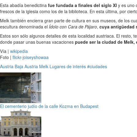
Esta abadía benedictina
fue fundada a finales del siglo XI
y es uno d
frescos de la iglesia como los de la biblioteca. En esta última, por cie
Melk también encierra gran parte de cultura en sus museos, de los cua
escultura denominada el
Ídolo con Cara de Pájaro
,
cuya antigüedad s
Estos son sólo algunos detalles de esta localidad austriaca. El resto, 
donde pasar unas buenas vacaciones
puede ser la ciudad de Melk, 
Vía |
wikipedia
Foto |
flickr-joiseyshowaa
Austria
Baja Austria
Melk
Lugares de interés
#ciudades
El cementerio judío de la calle Kozma en Budapest