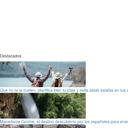
Destacados
Que no te la cuelen: planifica bien tu viaje y evita estas estafas en tus
Macedonia Central, el destino descubierto por los españoles para en