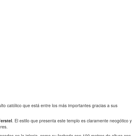
ulto católico que está entre los más importantes gracias a sus
erstel
. El estilo que presenta este templo es claramente neogótico y
res.
tacados en la iglesia, como su fachada con 100 metros de altura con