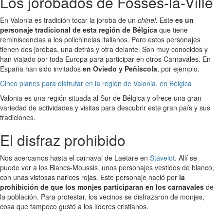
Los jorobados de Fosses-la-Ville
En Valonia es tradición tocar la joroba de un
chinel
. Este
es un
personaje tradicional de esta región de Bélgica
que tiene
reminiscencias a los polichinelas italianos. Pero estos personajes
tienen dos jorobas, una detrás y otra delante. Son muy conocidos y
han viajado por toda Europa para participar en otros Carnavales. En
España han sido invitados
en Oviedo y Peñíscola
, por ejemplo.
Cinco planes para disfrutar en la región de Valonia, en Bélgica
Valonia es una región situada al Sur de Bélgica y ofrece una gran
variedad de actividades y visitas para descubrir este gran país y sus
tradiciones.
El disfraz prohibido
Nos acercamos hasta el carnaval de Laetare en
Stavelot
. Allí se
puede ver a los Blancs-Moussis, unos personajes vestidos de blanco,
con unas vistosas narices rojas. Este personaje nació por
la
prohibición de que los monjes participaran en los carnavales
de
la población. Para protestar, los vecinos se disfrazaron de monjes,
cosa que tampoco gustó a los líderes cristianos.