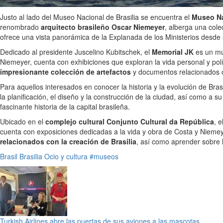
Justo al lado del Museo Nacional de Brasilia se encuentra el
Museo Na
renombrado
arquitecto brasileño Oscar Niemeyer
, alberga una cole
ofrece una vista panorámica de la Explanada de los Ministerios desde 
Dedicado al presidente Juscelino Kubitschek, el
Memorial JK
es un mus
Niemeyer, cuenta con exhibiciones que exploran la vida personal y pol
impresionante colección de artefactos
y documentos relacionados co
Para aquellos interesados en conocer la historia y la evolución de Brasi
la planificación, el diseño y la construcción de la ciudad, así como a s
fascinante historia de la capital brasileña.
Ubicado en el
complejo cultural Conjunto Cultural da República
, 
cuenta con exposiciones dedicadas a la vida y obra de Costa y Niemeyer
relacionados con la creación de Brasilia
, así como aprender sobre l
Brasil
Brasilia
Ocio y cultura
#museos
Turkish Airlines abre las puertas de sus aviones a las mascotas