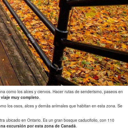
auna como los alces y ciervos. Hacer rutas de senderismo, paseos en
n viaje muy completo
.
omo los osos, alces y demás animales que habitan en esta zona. Se
tra ubicado en Ontario. Es un gran bosque caducifolio, con 110
una excursión por esta zona de Canadá
.