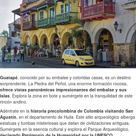
Guatapé
, conocido por su embalse y coloridas casas, es un destino
sorprendente. La Piedra del Peñol, una enorme formación rocosa,
ofrece vistas panorámicas impresionantes del embalse y sus
islas
. Explora la zona en bote y sumérgete en la tranquilidad de este
rincón andino.
Adéntrate en la
historia precolombina de Colombia visitando San
Agustín
, en el departamento de Huila. Este sitio arqueológico alberga
estatuas y tumbas misteriosas que datan de civilizaciones antiguas.
Sumérgete en la esencia cultural y explora el Parque Arqueológico,
declarado Patrimonio de la Humanidad por la UNESCO.