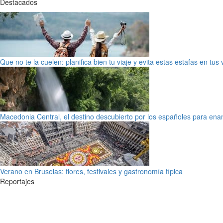
Destacados
Que no te la cuelen: planifica bien tu viaje y evita estas estafas en tus
Macedonia Central, el destino descubierto por los españoles para en
Verano en Bruselas: flores, festivales y gastronomía típica
Reportajes