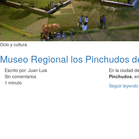
Ocio y cultura
Museo Regional los Pinchudos d
Escrito por: Juan Luis
En la ciudad d
Sin comentarios
Pinchudos
, e
1 minuto
Seguir leyendo