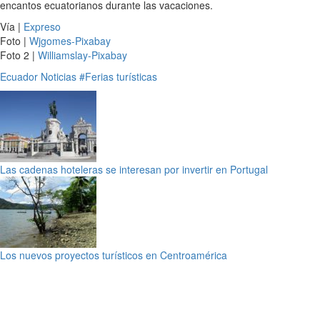
encantos ecuatorianos durante las vacaciones.
Vía |
Expreso
Foto |
Wjgomes-Pixabay
Foto 2 |
Williamslay-Pixabay
Ecuador
Noticias
#Ferias turísticas
Las cadenas hoteleras se interesan por invertir en Portugal
Los nuevos proyectos turísticos en Centroamérica