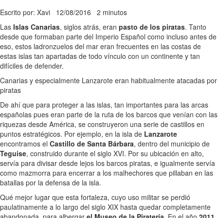
Escrito por: Xavi
12/08/2016
2 minutos
Las
Islas Canarias
, siglos atrás, eran
pasto de los piratas
. Tanto
desde que formaban parte del Imperio Español como incluso antes de
eso, estos ladronzuelos del mar eran frecuentes en las costas de
estas islas tan apartadas de todo vínculo con un continente y tan
difíciles de defender.
Canarias y especialmente Lanzarote eran habitualmente atacadas por
piratas
De ahí que para proteger a las islas, tan importantes para las arcas
españolas pues eran parte de la ruta de los barcos que venían con las
riquezas desde América, se construyeron una serie de castillos en
puntos estratégicos. Por ejemplo, en la isla de
Lanzarote
encontramos el
Castillo de Santa Bárbara
, dentro del municipio de
Teguise
, construido durante el siglo XVI. Por su ubicación en alto,
servía para divisar desde lejos los barcos piratas, e igualmente servía
como mazmorra para encerrar a los malhechores que pillaban en las
batallas por la defensa de la isla.
Qué mejor lugar que esta fortaleza, cuyo uso militar se perdió
paulatinamente a lo largo del siglo XIX hasta quedar completamente
abandonada, para albergar
el Museo de la Piratería
. En el año
2011
,