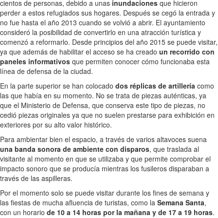
cientos de personas, debido a unas
inundaciones
que hicieron
perder a estos refugiados sus hogares. Después se cegó la entrada y
no fue hasta el año 2013 cuando se volvió a abrir. El ayuntamiento
consideró la posibilidad de convertirlo en una atracción turística y
comenzó a reformarlo. Desde principios del año 2015 se puede visitar,
ya que además de habilitar el acceso se ha creado
un recorrido con
paneles informativos
que permiten conocer cómo funcionaba esta
línea de defensa de la ciudad.
En la parte superior se han colocado
dos réplicas de artillería
como
las que había en su momento. No se trata de piezas auténticas, ya
que el Ministerio de Defensa, que conserva este tipo de piezas, no
cedió piezas originales ya que no suelen prestarse para exhibición en
exteriores por su alto valor histórico.
Para ambientar bien el espacio, a través de varios altavoces suena
una banda sonora de ambiente con disparos
, que traslada al
visitante al momento en que se utilizaba y que permite comprobar el
impacto sonoro que se producía mientras los fusileros disparaban a
través de las aspilleras.
Por el momento solo se puede visitar durante los fines de semana y
las fiestas de mucha afluencia de turistas, como la
Semana Santa
,
con un horario
de 10 a 14 horas por la mañana y de 17 a 19 horas
.