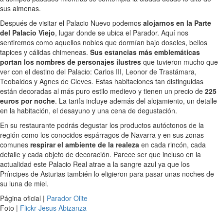
sus almenas.
Después de visitar el Palacio Nuevo podemos
alojarnos en la Parte
del Palacio Viejo
, lugar donde se ubica el Parador. Aquí nos
sentiremos como aquellos nobles que dormían bajo doseles, bellos
tapices y cálidas chimeneas.
Sus estancias más emblemáticas
portan los nombres de personajes ilustres
que tuvieron mucho que
ver con el destino del Palacio: Carlos III, Leonor de Trastámara,
Teobaldos y Agnes de Cleves. Estas habitaciones tan distinguidas
están decoradas al más puro estilo medievo y tienen un precio de
225
euros por noche
. La tarifa incluye además del alojamiento, un detalle
en la habitación, el desayuno y una cena de degustación.
En su restaurante podrás degustar los productos autóctonos de la
región como los conocidos espárragos de Navarra y en sus zonas
comunes
respirar el ambiente de la realeza
en cada rincón, cada
detalle y cada objeto de decoración. Parece ser que incluso en la
actualidad este Palacio Real atrae a la sangre azul ya que los
Príncipes de Asturias también lo eligieron para pasar unas noches de
su luna de miel.
Página oficial |
Parador Olite
Foto |
Flickr-Jesus Abizanza