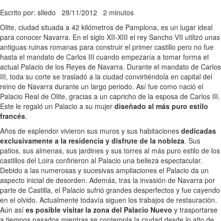
Escrito por: slledo
28/11/2012
2 minutos
Olite, ciudad situada a 42 kilómetros de Pamplona, es un lugar ideal
para conocer Navarra. En el siglo XII-XIII el rey Sancho VII utilizó unas
antiguas ruinas romanas para construir el primer castillo pero no fue
hasta el mandato de Carlos III cuando empezaría a tomar forma el
actual Palacio de los Reyes de Navarra. Durante el mandato de Carlos
III, toda su corte se trasladó a la ciudad convirtiéndola en capital del
reino de Navarra durante un largo periodo. Así fue como nació el
Palacio Real de Olite, gracias a un capricho de la esposa de Carlos III.
Este le regaló un Palacio a su mujer
diseñado al más puro estilo
francés
.
Años de esplendor vivieron sus muros y sus habitaciones
dedicadas
exclusivamente a la residencia y disfrute de la nobleza
. Sus
patios, sus almenas, sus jardines y sus torres al más puro estilo de los
castillos del Loira confirieron al Palacio una belleza espectacular.
Debido a las numerosas y sucesivas ampliaciones el Palacio da un
aspecto inicial de desorden. Además, tras la invasión de Navarra por
parte de Castilla, el Palacio sufrió grandes desperfectos y fue cayendo
en el olvido. Actualmente todavía siguen los trabajos de restauración.
Aún así
es posible visitar la zona del Palacio Nuevo
y trasportarse
a tiempos pasados mientras se contempla la ciudad desde lo alto de