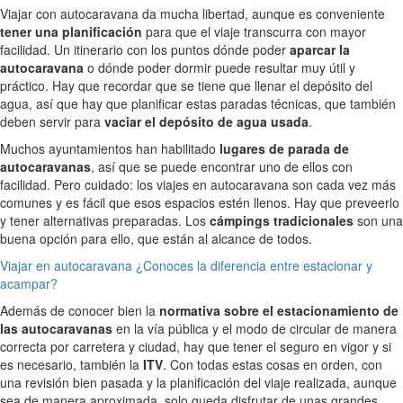
Viajar con autocaravana da mucha libertad, aunque es conveniente
tener una planificación
para que el viaje transcurra con mayor
facilidad. Un itinerario con los puntos dónde poder
aparcar la
autocaravana
o dónde poder dormir puede resultar muy útil y
práctico. Hay que recordar que se tiene que llenar el depósito del
agua, así que hay que planificar estas paradas técnicas, que también
deben servir para
vaciar el depósito de agua usada
.
Muchos ayuntamientos han habilitado
lugares de parada de
autocaravanas
, así que se puede encontrar uno de ellos con
facilidad. Pero cuidado: los viajes en autocaravana son cada vez más
comunes y es fácil que esos espacios estén llenos. Hay que preveerlo
y tener alternativas preparadas. Los
cámpings tradicionales
son una
buena opción para ello, que están al alcance de todos.
Viajar en autocaravana ¿Conoces la diferencia entre estacionar y
acampar?
Además de conocer bien la
normativa sobre el estacionamiento de
las autocaravanas
en la vía pública y el modo de circular de manera
correcta por carretera y ciudad, hay que tener el seguro en vigor y si
es necesario, también la
ITV
. Con todas estas cosas en orden, con
una revisión bien pasada y la planificación del viaje realizada, aunque
sea de manera aproximada, solo queda disfrutar de unas grandes