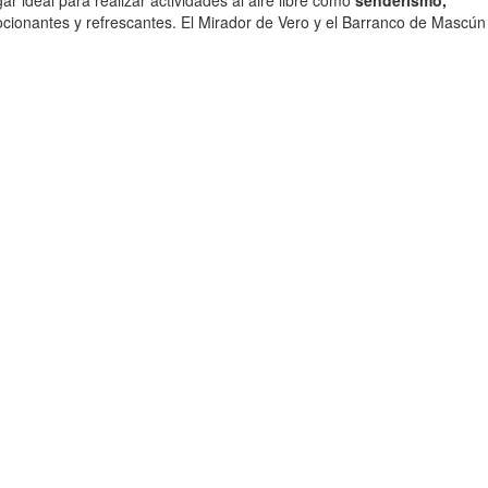
r ideal para realizar actividades al aire libre como
senderismo,
cionantes y refrescantes. El Mirador de Vero y el Barranco de Mascún