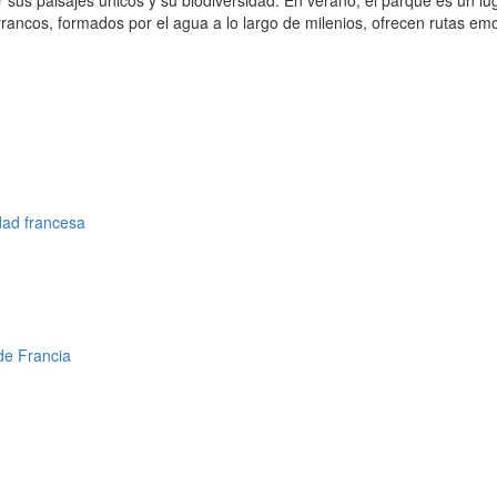
sus paisajes únicos y su biodiversidad. En verano, el parque es un luga
ncos, formados por el agua a lo largo de milenios, ofrecen rutas emo
idad francesa
de Francia