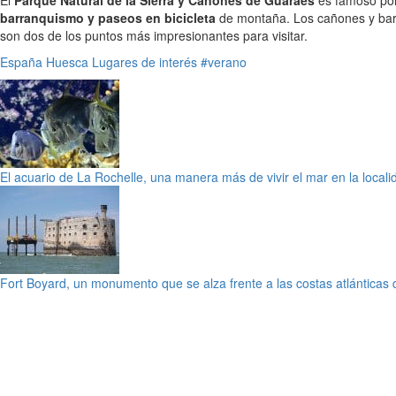
El
Parque Natural de la Sierra y Cañones de Guaraes
es famoso por 
barranquismo y paseos en bicicleta
de montaña. Los cañones y barra
son dos de los puntos más impresionantes para visitar.
España
Huesca
Lugares de interés
#verano
El acuario de La Rochelle, una manera más de vivir el mar en la local
Fort Boyard, un monumento que se alza frente a las costas atlánticas 