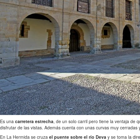
Es una
carretera estrecha
, de un solo carril pero tiene la ventaja d
disfrutar de las vistas. Además cuenta con unas curvas muy cerradas 
En La Hermida se cruza
el puente sobre el río Deva
y se toma la dire