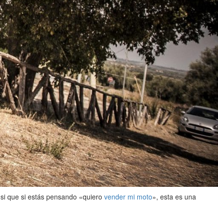
 si que si estás pensando «quiero
vender mi moto
», esta es una