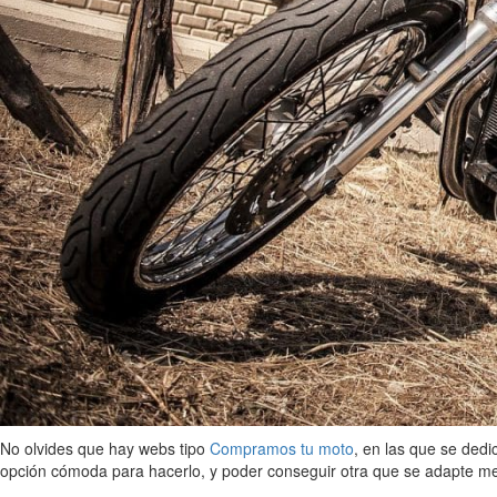
No olvides que hay webs tipo
Compramos tu moto
, en las que se ded
opción cómoda para hacerlo, y poder conseguir otra que se adapte me