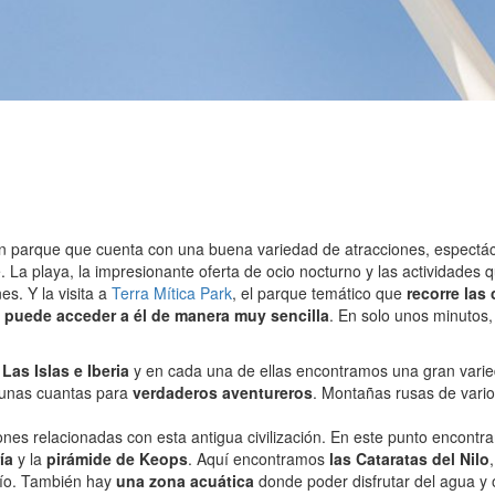
 un parque que cuenta con una buena variedad de atracciones, espectác
 La playa, la impresionante oferta de ocio nocturno y las actividades
s. Y la visita a
Terra Mítica Park
, el parque temático que
recorre las
 puede acceder a él de manera muy sencilla
. En solo unos minutos
Las Islas e Iberia
y en cada una de ellas encontramos una gran varied
y unas cuantas para
verdaderos aventureros
. Montañas rusas de vario
iones relacionadas con esta antigua civilización. En este punto encontr
ía
y la
pirámide de Keops
. Aquí encontramos
las Cataratas del Nilo
 río. También hay
una zona acuática
donde poder disfrutar del agua y o