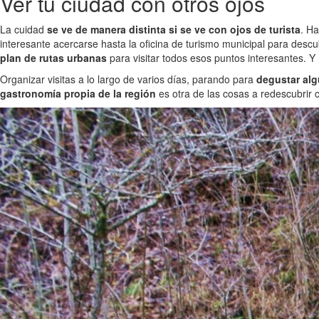
Ver tu ciudad con otros ojos
La cuidad
se ve de manera distinta si se ve con ojos de turista
. Ha
interesante acercarse hasta la oficina de turismo municipal para des
plan de rutas urbanas
para visitar todos esos puntos interesantes. Y 
Organizar visitas a lo largo de varios días, parando para
degustar alg
gastronomía propia de la región
es otra de las cosas a redescubrir c