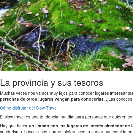
La provincia y sus tesoros
Muchas veces nos vamos muy lejos para conocer lugares interesantes
personas de otros lugares vengan para conocerlas
. ¿Las conoces
Cómo disfrutar del Slow Travel
El slow travel es una tendencia mundial para personas que quieren toma
Hay que hacer
un listado con los lugares de interés alrededor de 
senderismo, buscar esos lugares pintorescos, reservar una comida en u