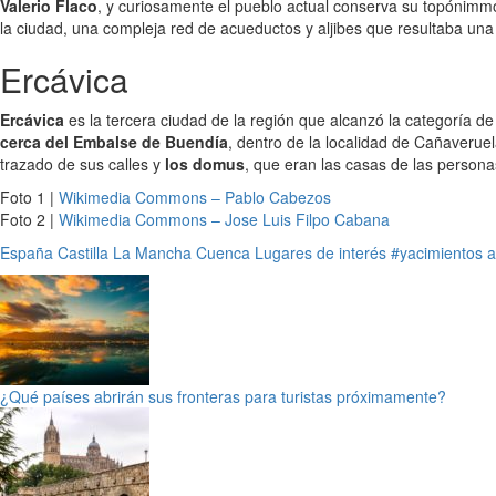
Valerio Flaco
, y curiosamente el pueblo actual conserva su topónimmo 
la ciudad, una compleja red de acueductos y aljibes que resultaba una
Ercávica
Ercávica
es la tercera ciudad de la región que alcanzó la categoría d
cerca del Embalse de Buendía
, dentro de la localidad de Cañaveruel
trazado de sus calles y
los domus
, que eran las casas de las person
Foto 1 |
Wikimedia Commons – Pablo Cabezos
Foto 2 |
Wikimedia Commons – Jose Luis Filpo Cabana
España
Castilla La Mancha
Cuenca
Lugares de interés
#yacimientos a
¿Qué países abrirán sus fronteras para turistas próximamente?