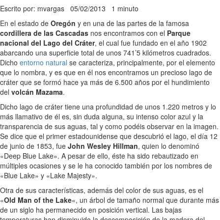
Escrito por: mvargas
05/02/2013
1 minuto
En el estado de
Oregón
y en una de las partes de la famosa
cordillera de las Cascadas
nos encontramos con el
Parque
nacional del Lago del Cráter
, el cual fue fundado en el año 1902
abarcando una superficie total de unos 741’5 kilómetros cuadrados.
Dicho
entorno natural
se caracteriza, principalmente, por el elemento
que lo nombra, y es que en él nos encontramos un precioso lago de
cráter que se formó hace ya más de 6.500 años por el hundimiento
del
volcán Mazama
.
Dicho lago de cráter tiene una profundidad de unos 1.220 metros y lo
más llamativo de él es, sin duda alguna, su intenso color azul y la
transparencia de sus aguas, tal y como podéis observar en la imagen.
Se dice que el primer estadounidense que descubrió el lago, el día 12
de junio de 1853, fue
John Wesley Hillman
, quien lo denominó
«Deep Blue Lake». A pesar de ello, éste ha sido rebautizado en
múltiples ocasiones y se le ha conocido también por los nombres de
«Blue Lake» y «Lake Majesty».
Otra de sus características, además del color de sus aguas, es el
«
Old Man of the Lake
«, un árbol de tamaño normal que durante más
de un siglo ha permanecido en posición vertical. Las bajas
temperaturas han disminuido la descomposición de la madera del