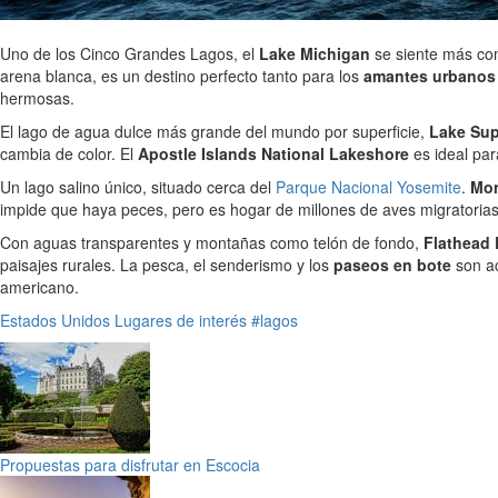
Uno de los Cinco Grandes Lagos, el
Lake Michigan
se siente más co
arena blanca, es un destino perfecto tanto para los
amantes urbanos 
hermosas.
El lago de agua dulce más grande del mundo por superficie,
Lake Sup
cambia de color. El
Apostle Islands National Lakeshore
es ideal par
Un lago salino único, situado cerca del
Parque Nacional Yosemite
.
Mon
impide que haya peces, pero es hogar de millones de aves migratoria
Con aguas transparentes y montañas como telón de fondo,
Flathead
paisajes rurales. La pesca, el senderismo y los
paseos en bote
son ac
americano.
Estados Unidos
Lugares de interés
#lagos
Propuestas para disfrutar en Escocia